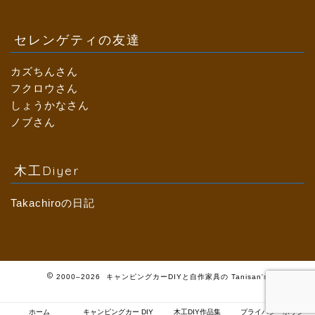
セレンゲティの友達
カズちんさん
フクロウさん
しょうかなさん
ノブさん
木工Diyer
Takachiroの日記
2000–2026 キャンピングカーDIYと自作家具の Tanisan's
ホーム
キャンピングカー DIY
木工DIY作品集
プライバシーポリシー