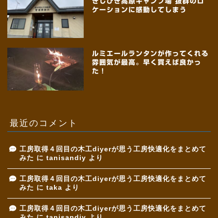
きじひき高原キャンプ場 抜群のロ
ケーションに感動してしまう
ルミエールランタンが作ってくれる
雰囲気が最高。早く買えば良かっ
た！
最近のコメント
工房取得４回目の木工diyerが思う工房快適化をまとめて
みた
に
tanisandiy
より
工房取得４回目の木工diyerが思う工房快適化をまとめて
みた
に
taka
より
工房取得４回目の木工diyerが思う工房快適化をまとめて
みた
に
tanisandiy
より