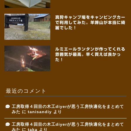
真狩キャンプ場をキャンピングカー
で利用してみた。羊蹄山が本当に綺
麗でした！
ルミエールランタンが作ってくれる
雰囲気が最高。早く買えば良かっ
た！
最近のコメント
工房取得４回目の木工diyerが思う工房快適化をまとめて
みた
に
tanisandiy
より
工房取得４回目の木工diyerが思う工房快適化をまとめて
みた
に
taka
より