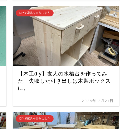
DIYで家具を自作しよう
【木工diy】友人の水槽台を作ってみ
た。失敗した引き出しは木製ボックス
に。
日
2025年12月24日
DIYで家具を自作しよう