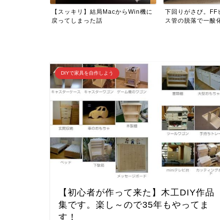
からWin機に
下回りがさび。FFヒーターの排ガ
キャンピングカーには
ス管の脱落で一酸化炭素中...
Airbook...
DIYで家具を自作しよう
【初心者が作って来た】木工DIY作品
集です。楽し～ので35年もやってま
す！