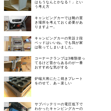
はもうなんとかなる！」とい
う考え方
キャンピングカーでは靴の置
14
き場所を考えておく必要があ
りますよー。
キャンピングカーの常設２段
15
ベッドはいいね。でも我が家
は取ってしまいました。
コーナークランプは3種類使っ
16
てるけど昔からあるのが一番
おすすめな気がする
炉端大将にたこ焼きプレート
17
をのせて、あ～楽しい
サブバッテリーの電圧低下で
18
わかったキャンピングカーの