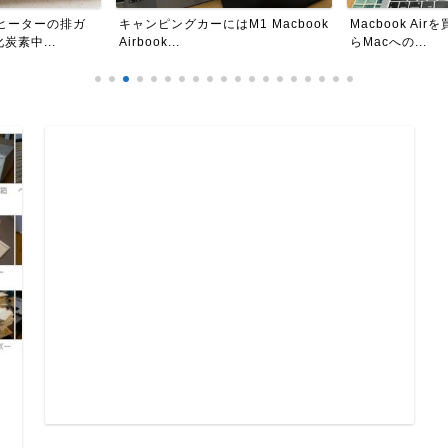
M1 Macbook
Macbook Airを買ってみた。Winか
キャンピングカ
らMacへの...
ナビ更新編 iPad