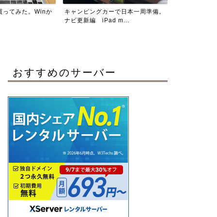
ーで日本一周準備。
キャンピングカーで長期な旅に出よ
北海道厚岸の
 m...
う！ 考えてしまうことは...
いのが良いね。
おすすめのサーバー