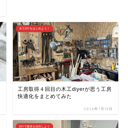
日
木工DIYをはじめよう！
工房取得４回目の木工diyerが思う工房
快適化をまとめてみた
日
2026年7月15日
DIYで家具を自作しよう