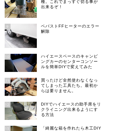
種。これでまっすぐ切る事が
出来るぞ！
ベバストFFヒーターのエラー
9
解除
ハイエースベースのキャンピ
10
ングカーのセンターコンソー
ルを簡単DIYで変えてみた
買ったけど全然使わなくなっ
11
てしまった工具たち。最初か
らは要りません。
DIYでハイエースの助手席をリ
12
クライニング出来るようにす
る方法
「綺麗な箱を作れたら木工DIY
13