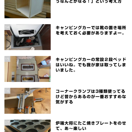
うなんとかなる！」という考え方
14
キャンピングカーでは靴の置き場所
を考えておく必要がありますよー。
15
キャンピングカーの常設２段ベッド
はいいね。でも我が家は取ってしま
いました。
16
コーナークランプは3種類使ってる
けど昔からあるのが一番おすすめな
気がする
17
炉端大将にたこ焼きプレートをのせ
て、あ～楽しい