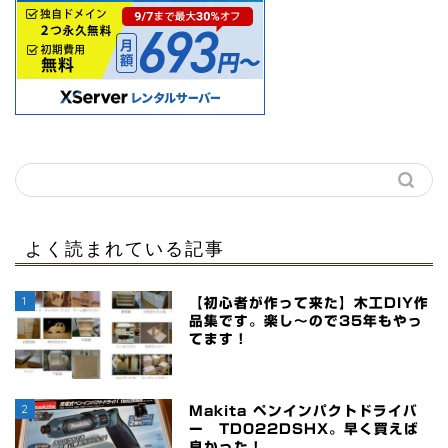
よく読まれている記事
1
【初心者が作って来た】木工DIY作
品集です。楽し～ので35年もやっ
てます！
2
Makita ペンインパクトドライバ
ー TD022DSHX。早く買えば
良かった！