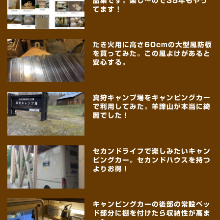
品集です。楽し～ので35年もやっ
てます！
たき火用に高さ60cmの大型風防板
を買ってみた。この風よけがあると
安心する。
真狩キャンプ場をキャンピングカー
で利用してみた。羊蹄山が本当に綺
麗でした！
セカンドライフで楽しみたいキャン
ピングカー。セカンドハウスを持つ
よりお得！
キャンピングカーの後部の常設ベッ
ド部分に棚を付けたら収納性が高ま