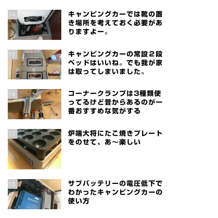
14
キャンピングカーでは靴の置
き場所を考えておく必要があ
りますよー。
15
キャンピングカーの常設２段
ベッドはいいね。でも我が家
は取ってしまいました。
16
コーナークランプは3種類使
ってるけど昔からあるのが一
番おすすめな気がする
17
炉端大将にたこ焼きプレート
をのせて、あ～楽しい
18
サブバッテリーの電圧低下で
わかったキャンピングカーの
使い方