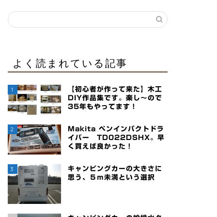
よく読まれている記事
1
【初心者が作って来た】木工
DIY作品集です。楽し～ので
35年もやってます！
2
Makita ペンインパクトドラ
イバー TD022DSHX。早
く買えば良かった！
3
キャンピングカーの大きさに
思う、５ｍ未満という選択