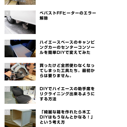
9
ベバストFFヒーターのエラー
解除
10
ハイエースベースのキャンピ
ングカーのセンターコンソー
ルを簡単DIYで変えてみた
11
買ったけど全然使わなくなっ
てしまった工具たち。最初か
らは要りません。
12
DIYでハイエースの助手席を
リクライニング出来るように
する方法
13
「綺麗な箱を作れたら木工
DIYはもうなんとかなる！」
という考え方