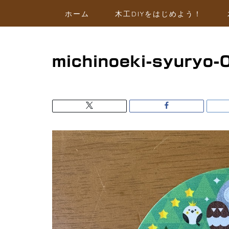
ホーム
木工DIYをはじめよう！
michinoeki-syuryo-