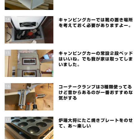
14
キャンピングカーでは靴の置き場所
を考えておく必要がありますよー。
15
キャンピングカーの常設２段ベッド
はいいね。でも我が家は取ってしま
いました。
16
コーナークランプは3種類使ってる
けど昔からあるのが一番おすすめな
気がする
17
炉端大将にたこ焼きプレートをのせ
て、あ～楽しい