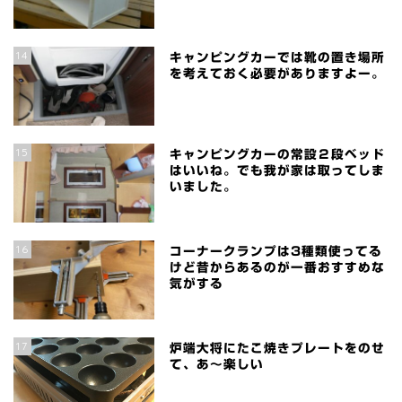
14
キャンピングカーでは靴の置き場所
を考えておく必要がありますよー。
15
キャンピングカーの常設２段ベッド
はいいね。でも我が家は取ってしま
いました。
16
コーナークランプは3種類使ってる
けど昔からあるのが一番おすすめな
気がする
17
炉端大将にたこ焼きプレートをのせ
て、あ～楽しい