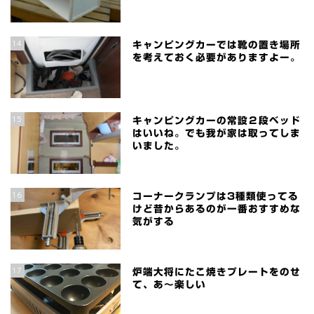
14
キャンピングカーでは靴の置き場所
を考えておく必要がありますよー。
15
キャンピングカーの常設２段ベッド
はいいね。でも我が家は取ってしま
いました。
16
コーナークランプは3種類使ってる
けど昔からあるのが一番おすすめな
気がする
17
炉端大将にたこ焼きプレートをのせ
て、あ～楽しい