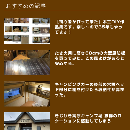
おすすめの記事
【初心者が作って来た】木工DIY作
品集です。楽し～ので35年もやっ
てます！
たき火用に高さ60cmの大型風防板
を買ってみた。この風よけがあると
安心する。
キャンピングカーの後部の常設ベッ
ド部分に棚を付けたら収納性が高ま
った。
きじひき高原キャンプ場 抜群のロ
ケーションに感動してしまう