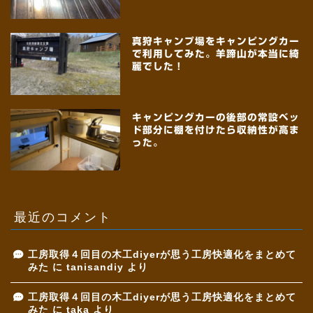
真狩キャンプ場をキャンピングカー
で利用してみた。羊蹄山が本当に綺
麗でした！
キャンピングカーの後部の常設ベッ
ド部分に棚を付けたら収納性が高ま
った。
最近のコメント
工房取得４回目の木工diyerが思う工房快適化をまとめて
みた
に
tanisandiy
より
工房取得４回目の木工diyerが思う工房快適化をまとめて
みた
に
taka
より