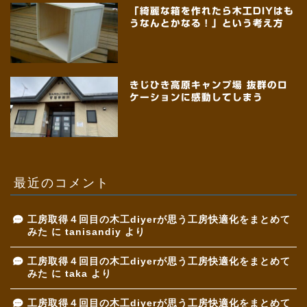
「綺麗な箱を作れたら木工DIYはも
うなんとかなる！」という考え方
きじひき高原キャンプ場 抜群のロ
ケーションに感動してしまう
最近のコメント
工房取得４回目の木工diyerが思う工房快適化をまとめて
みた
に
tanisandiy
より
工房取得４回目の木工diyerが思う工房快適化をまとめて
みた
に
taka
より
工房取得４回目の木工diyerが思う工房快適化をまとめて