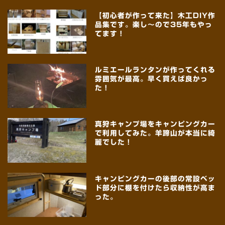
【初心者が作って来た】木工DIY作
品集です。楽し～ので35年もやっ
てます！
ルミエールランタンが作ってくれる
雰囲気が最高。早く買えば良かっ
た！
真狩キャンプ場をキャンピングカー
で利用してみた。羊蹄山が本当に綺
麗でした！
キャンピングカーの後部の常設ベッ
ド部分に棚を付けたら収納性が高ま
った。