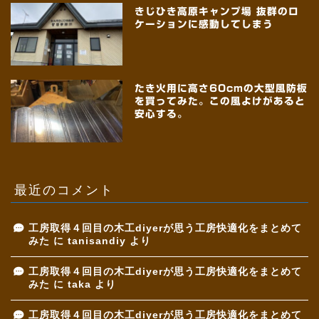
きじひき高原キャンプ場 抜群のロ
ケーションに感動してしまう
たき火用に高さ60cmの大型風防板
を買ってみた。この風よけがあると
安心する。
最近のコメント
工房取得４回目の木工diyerが思う工房快適化をまとめて
みた
に
tanisandiy
より
工房取得４回目の木工diyerが思う工房快適化をまとめて
みた
に
taka
より
工房取得４回目の木工diyerが思う工房快適化をまとめて