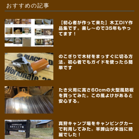
おすすめの記事
【初心者が作って来た】木工DIY作
品集です。楽し～ので35年もやっ
てます！
のこぎりで木材をまっすぐに切る方
法。初心者でもガイドを使ったら簡
単です
たき火用に高さ60cmの大型風防板
を買ってみた。この風よけがあると
安心する。
真狩キャンプ場をキャンピングカー
で利用してみた。羊蹄山が本当に綺
麗でした！