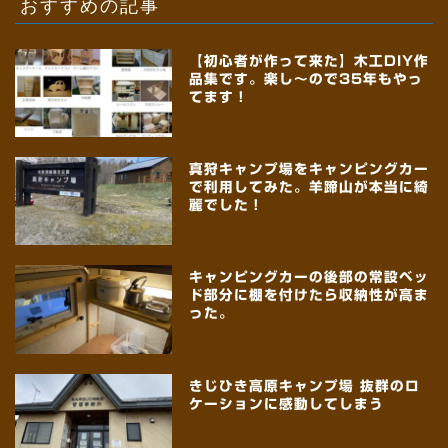
おすすめの記事
【初心者が作って来た】木工DIY作
品集です。楽し～ので35年もやっ
てます！
真狩キャンプ場をキャンピングカー
で利用してみた。羊蹄山が本当に綺
麗でした！
キャンピングカーの後部の常設ベッ
ド部分に棚を付けたら収納性が高ま
った。
きじひき高原キャンプ場 抜群のロ
ケーションに感動してしまう