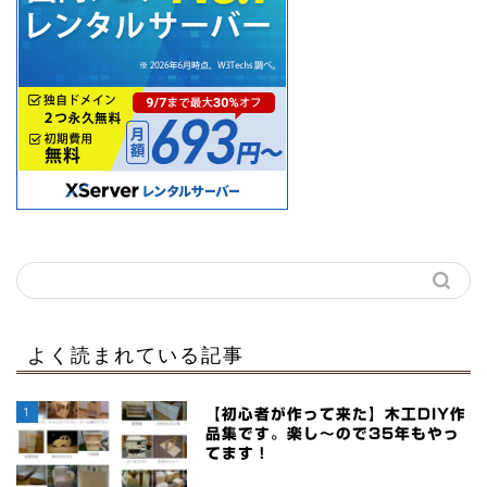
よく読まれている記事
1
【初心者が作って来た】木工DIY作
品集です。楽し～ので35年もやっ
てます！