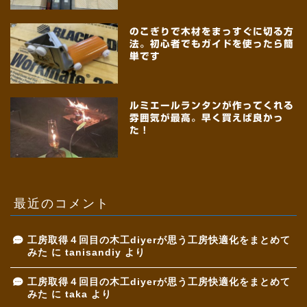
のこぎりで木材をまっすぐに切る方
法。初心者でもガイドを使ったら簡
単です
ルミエールランタンが作ってくれる
雰囲気が最高。早く買えば良かっ
た！
最近のコメント
工房取得４回目の木工diyerが思う工房快適化をまとめて
みた
に
tanisandiy
より
工房取得４回目の木工diyerが思う工房快適化をまとめて
みた
に
taka
より