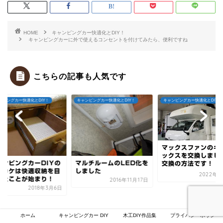
HOME
キャンピングカー快適化とDIY！
キャンピングカーに外で使えるコンセントを付けてみたら、便利ですね
こちらの記事も人気です
ンピングカー快適化とDIY！
キャンピングカー快適化とDIY！
キャンピングカー快適化とDIY！
マックスファンのギ
ックスを交換しまし
ャンピングカーDIYの
マルチルームのLED化を
交換の方法です！
ッカケは快適収納を目
しました
2022年6
したことが始まり！
2016年11月17日
2018年3月6日
ホーム
キャンピングカー DIY
木工DIY作品集
プライバシーポリシー