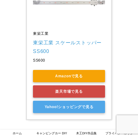
東栄工業
東栄工業 スケールストッパー
SS600
SS600
Amazonで見る
楽天市場で見る
Yahoo!ショッピングで見る
ホーム
キャンピングカー DIY
木工DIY作品集
プライバシーポリシー
スコヤ