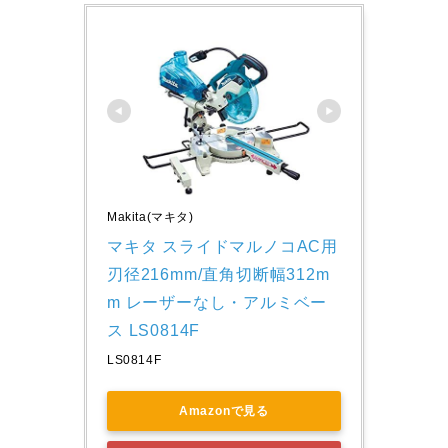
Makita(マキタ)
マキタ スライドマルノコAC用 
刃径216mm/直角切断幅312m
m レーザーなし・アルミベー
ス LS0814F
LS0814F
Amazonで見る