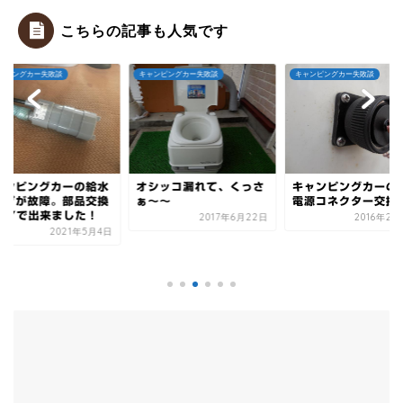
こちらの記事も人気です
ンピングカー失敗談
キャンピングカー失敗談
キャンピングカー失敗談
ャンピングカーの給水
オシッコ漏れて、くっさ
キャンピングカーの
ンプが故障。部品交換
ぁ～～
電源コネクター交換
DIYで出来ました！
2017年6月22日
2016年2月
2021年5月4日