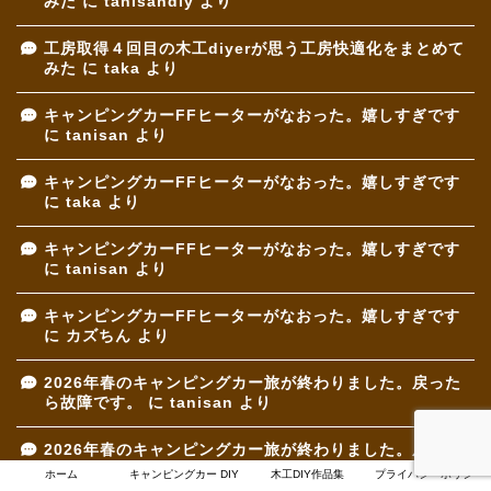
みた
に
tanisandiy
より
工房取得４回目の木工diyerが思う工房快適化をまとめて
みた
に
taka
より
キャンピングカーFFヒーターがなおった。嬉しすぎです
に
tanisan
より
キャンピングカーFFヒーターがなおった。嬉しすぎです
に
taka
より
キャンピングカーFFヒーターがなおった。嬉しすぎです
に
tanisan
より
キャンピングカーFFヒーターがなおった。嬉しすぎです
に
カズちん
より
2026年春のキャンピングカー旅が終わりました。戻った
ら故障です。
に
tanisan
より
2026年春のキャンピングカー旅が終わりました。戻った
ら故障です。
に
taka
より
ホーム
キャンピングカー DIY
木工DIY作品集
プライバシーポリシー