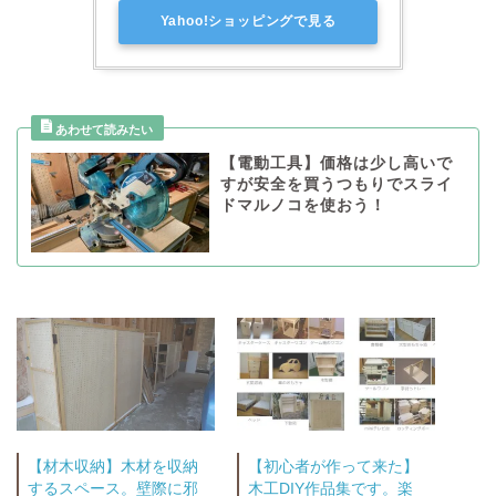
Yahoo!ショッピングで見る
【電動工具】価格は少し高いで
すが安全を買うつもりでスライ
ドマルノコを使おう！
【材木収納】木材を収納
【初心者が作って来た】
するスペース。壁際に邪
木工DIY作品集です。楽